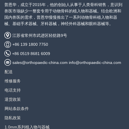
产品描述：
普恩华，成立于2015年，他的创始人从事于人类骨科销售，意识到
2.0mm T型加压骨板，头部3孔+轴部
兽医市场缺少一整套专用于动物骨科的植入物和器械。结合欧洲和
查看价
3孔
国内兽医的需求，普恩华慢慢推出了一系列动物骨科植入物和器
格
械、基础手术器械、牙科器械，神经外科器械和眼科器械等。
规格：
头部宽度9.6mm，轴部宽度5mm，
江苏省常州市武进区轻纺路9号
厚度1.5mm，总长29.5mm
+86 139 1800 7750
产品描述：
+86 0519 8681 6009
2.0mm T型加压骨板，头部3孔+轴部
sales@orthopaedic-china.com info@orthopaedic-china.com
查看价
4孔
格
配送
规格：
维修服务
头部宽度9.6mm，轴部宽度5mm，
厚度1.5mm，总长36mm
电话支持
退货政策
产品描述：
2.0mm T型加压骨板，头部3孔+轴部
网站条款条件
查看价
5孔
隐私政策
格
规格：
1.0mm系列植入物与器械