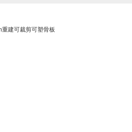
mm重建可裁剪可塑骨板