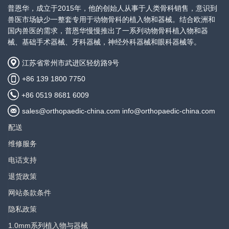
宽度6.5mm， 厚度2.0mm， 总长
普恩华，成立于2015年，他的创始人从事于人类骨科销售，意识到
66mm
兽医市场缺少一整套专用于动物骨科的植入物和器械。结合欧洲和
国内兽医的需求，普恩华慢慢推出了一系列动物骨科植入物和器
产品描述：
械、基础手术器械、牙科器械，神经外科器械和眼科器械等。
2.4mm 直型加压骨板，4+5孔
查看价
格
江苏省常州市武进区轻纺路9号
规格：
+86 139 1800 7750
宽度6.5mm， 厚度2.0mm， 总长
74mm
+86 0519 8681 6009
sales@orthopaedic-china.com info@orthopaedic-china.com
产品描述：
2.4mm 直型加压骨板，5+5孔
配送
查看价
格
维修服务
规格：
宽度6.5mm， 厚度2.0mm， 总长
电话支持
82mm
退货政策
产品描述：
网站条款条件
2.4mm 直型加压骨板，5+6孔
查看价
隐私政策
格
规格：
1.0mm系列植入物与器械