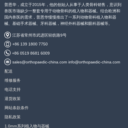
宽度10mm， 厚度3.0mm， 总长
普恩华，成立于2015年，他的创始人从事于人类骨科销售，意识到
101mm
兽医市场缺少一整套专用于动物骨科的植入物和器械。结合欧洲和
国内兽医的需求，普恩华慢慢推出了一系列动物骨科植入物和器
产品描述：
械、基础手术器械、牙科器械，神经外科器械和眼科器械等。
3.5mm 直型加压骨板，4+5孔，窄型
查看价
格
江苏省常州市武进区轻纺路9号
规格：
+86 139 1800 7750
宽度10mm， 厚度3.0mm， 总长
113mm
+86 0519 8681 6009
sales@orthopaedic-china.com info@orthopaedic-china.com
产品描述：
3.5mm 直型加压骨板，5+5孔，窄型
配送
查看价
格
维修服务
规格：
宽度10mm， 厚度3.0mm， 总长
电话支持
125mm
退货政策
产品描述：
网站条款条件
3.5mm 直型加压骨板，5+6孔，窄型
查看价
隐私政策
格
规格：
1.0mm系列植入物与器械