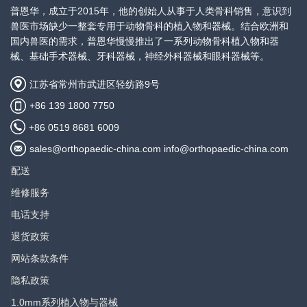
产品描述：
普恩华，成立于2015年，他的创始人从事于人类骨科销售，意识到
3.5mm T型加压骨板，头部3孔+轴部
兽医市场缺少一整套专用于动物骨科的植入物和器械。结合欧洲和
查看价
4孔
国内兽医的需求，普恩华慢慢推出了一系列动物骨科植入物和器
格
械、基础手术器械、牙科器械，神经外科器械和眼科器械等。
规格：
头部宽度21mm，轴部宽度10mm，
江苏省常州市武进区轻纺路9号
厚度3.0mm，总长67mm
+86 139 1800 7750
产品描述：
+86 0519 8681 6009
3.5mm T型加压骨板，头部3孔+轴部
sales@orthopaedic-china.com info@orthopaedic-china.com
查看价
5孔
格
配送
规格：
维修服务
头部宽度21mm，轴部宽度10mm，
厚度3.0mm，总长79mm
电话支持
退货政策
产品描述：
3.5mm T型加压骨板，头部3孔+轴部
网站条款条件
查看价
8孔
隐私政策
格
规格：
1.0mm系列植入物与器械