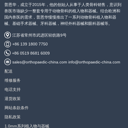
产品描述：
普恩华，成立于2015年，他的创始人从事于人类骨科销售，意识到
3.5mm有限接触动力加压骨板， 窄
兽医市场缺少一整套专用于动物骨科的植入物和器械。结合欧洲和
查看价
型，4+4孔
国内兽医的需求，普恩华慢慢推出了一系列动物骨科植入物和器
格
械、基础手术器械、牙科器械，神经外科器械和眼科器械等。
规格：
宽度10mm， 厚度3.5mm， 总长
江苏省常州市武进区轻纺路9号
123.5mm
+86 139 1800 7750
产品描述：
+86 0519 8681 6009
3.5mm有限接触动力加压骨板， 窄
sales@orthopaedic-china.com info@orthopaedic-china.com
查看价
型，4+5孔
格
配送
规格：
维修服务
宽度10mm， 厚度3.5mm， 总长
137.5mm
电话支持
退货政策
产品描述：
3.5mm有限接触动力加压骨板， 窄
网站条款条件
查看价
型，5+5孔
隐私政策
格
规格：
1.0mm系列植入物与器械